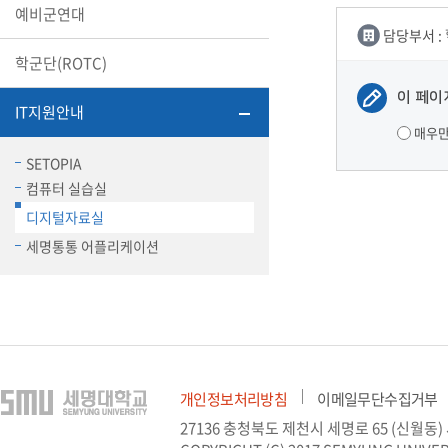
예비군연대
장학안내
담당부서 :
학군단(ROTC)
기타 교내
캠퍼스안
학칙규정
이 페이
IT지원안내
매우
병무행정
제ㆍ증명
SETOPIA
컴퓨터 실습실
발전기금
예비군연
디지털자료실
학사자료
세명통통 어플리케이션
학군단(RO
Career G
(전공·진로
로그램)
개인정보처리방침
이메일무단수집거부
27136 충청북도 제천시 세명로 65 (신월동