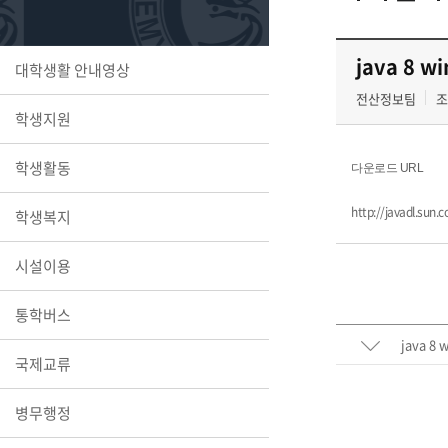
또꼬마김
학생복지
민송백일
세명교육
java 8 w
대학생활 안내영상
대학원
시설이용
해카톤 경
대학소개
전산정보팀
조
학생지원
평생교육
학생활동
다운로드 URL
http://javadl.su
학생복지
산학협력 
시설이용
통학버스
java 8 
통학버스
국제교류
병무행정
국제교류
세명2030+
부속병원