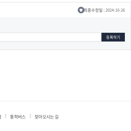
교육체계
더
국가장학금·학자금대출
최종수정일 :
2024-10-26
국외여행/유학
병무관련사이트
련안내
훈련연기/보류안내
훈련장 안내
지원안내
공지사항
전공 관련
진로 컨설팅 우수사례
지원/선발절차
모집일정
전공·진로 안내영상
선발방법
선발요소/배점
급
통학버스
찾아오시는 길
지원자격
세부선발방법