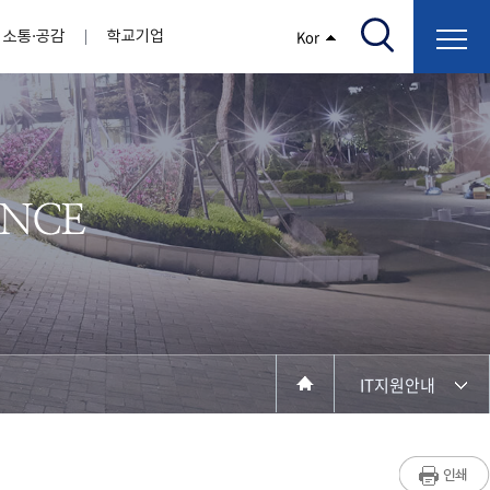
소통·공감
학교기업
Kor
/고지서출력/납부조회)
AI융합대학
부속기관
정보광장(자료실)
보건바이오대학
 기관
AI컴퓨터학부
간호학과
스마트IT학부
작업치료학과
지원
센터
대학일자리플러스센터
정보보호
학술저서발간 지원
장애학생지원센터
채용공고
인권센터
학습역량강화
, 회의록)
전기공학과
임상병리학과
개
소개
원과 친족관계에 있는 교직원 현황
전자공학과
바이오제약산업학부
경비 지원
부설연구소 학술회의 개최 경비 지원
취업진로상담
지원서비스
건축학과
바이오코스메틱학과
학생증발급
입학관리본부
수강신청
국제교류처
취ㆍ창업지원처
장애학생도우미
건설환경공학과
뷰티케어학과
수강신청
찾아오시는길
동물실험윤리위원회
환경에너지학과
바이오식품영양학부
제작학
동일과목전공인정
전기전자공학과
동물보건학과
세빈샵(온라인학생창업몰)
융합학
재수강
재난안전학과
생활체육학과
학생사회봉사
학생위원회
수강포기
학생생활관
보건진료소
예비군연대
보건안전공학과
반려동물산업학과
IT지원안내
계절학기
한의과대학
교양대학
연계전공
수강신청 장바구니 제도
자율전공학부
세명소개
라디오CM
출석/시험
성인학습자학과
저널리즘연구소
시험
라이프복지상담학과
입학/취업