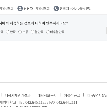
부속제천한방병원
부속충주한방병원
교환학생
교양교육 체계도
전공 체계도
비교과 
해외어학연수
장학제도
장학금신청ㆍ지급
장학캘린
학술정보원
담당자 :
학술정보원
연락처 :
043-649-7101
국외인턴십
기관
교수노동조합
내
자기설계 해외배낭연수
캠퍼스투어
오시는길
통학버스 안내
지에서 제공하는 정보에 대하여 만족하시나요?
통학버스 운행안내
만족
만족
보통
불만족
매우불만족
통학버스 출발장소
대학생 병무행정(군입영)
전역 후 복학
서발급
대
예비군연대소개
전입신청안내
교육훈
실
TC)
ROTC란
학군단소개
uidance
전과/복수(부)·학생설계
학생설계전공 사례
ROTC제도란?
지휘관 소개
 안내 프
Q&A
제도의 특징
업무담당자 소개
임관식
학습활동
소대장 생활
봉사활동
대학자체평가결과
대학정보공시
예결산공고
제·증명서발
후보생 및 임관 후 혜택
예도
) 세명대학교
TEL.043.645.1125 / FAX.043.644.2111
교내교육 및 입영훈련
체육활동