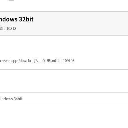
첨단바이오융합학
밥
인문사회과학연구소 소개
한의학연구소 소개
장
온라인접수시스템
건학이념
세명인재상
인재상과 5대핵
AI융합전공
연구소 조직
연구소 조직
스마트이차전지시
학술·연구활동 실적
학술·연구활동 실적
indows 32bit
센서반도체융합전
논문집
논문집 검색
진대회
일반ㆍ경영행정복지대학원
저널리즘대학원
회 : 10313
학생생활관
온라인접수시스템
보건진료소
체육시설
Why SMU
세명대 History
대학연혁
공지사항 및 자료실
2020년대
연구소소개
원
2010년대
연구소 조직
2000년대
학술·연구활동 실적
1990년대
논문집 검색
국내대학 학점교류
전과ㆍ복수(부)전공
n.com/webapps/download/AutoDL?BundleId=109706
1980년대
전과
예결산공고(감사보고)
적립금운용현황
산하기관
복수(부)전공
산학협력단
세명창업보육센터
지역협
예산공고
결산공고
도심관광활성화센터
화장품·건강기능식품 임
대학평의원회
기금운용심의회
제천시어린이·사회복지급식관리지원센터
windows 64bit
대학평의원회
기금운용심의회
제천시농촌협약지원센터
제천시농촌활력플
통학증(월 정기권) 이용 안내
통학버스 편도(월
대학평의원회 회의록
기금운용심의회 회의록
제천시탄소중립지원센터
학적부사항정정
교육과정
CHARM인
국내외 교류현황
해외프로그램
기본방향
비전 및 전략설정과정
발전계