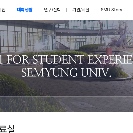
지원
대학생활
연구/산학
기관/시설
SMU Story
안내영상
단
표
MU
설립자발자취
입학홈페이지
인문예술대학
산학협력단 소개
이사장인사말
입학정보통합시스템(합격조회
연구지원
사회과학대학
지식재산권
법인소개
미디어콘텐츠창작학과
경찰학과
자매회사 및
외국어학부
행정학과
임원현황
지원
처
일반ㆍ경영행정복지대학원
학생상담/심리
교내학술연구비 지원
교육혁신·학생성공본부
일반공지
장학 및 학사안내
권익보호
국제학술지 논문게재 
대학혁신사업단
저널리즘대학원
사회봉사지원
입찰공고
아트앤산업디자인학과
법학과
이사회(개최
센터 및 조직소
실내디자인학과
부동산지적학과
학교법인 임
국제학술회의 참가경비 지원
교원(강사,겸임교원포함)채용정보
학술대회 참가
행사안내
규정집
시각·영상디자인학과
소방방재학과
onal
아
교직과정안내
교무연구처
기획실
학생처
연계전공
사무처
주요업무
패션디자인학과
경영학과
실
교직교육 목적 및 교육목표
연계전공안내
인사말
역대총장
봉사단운영
세명대학교 연구윤리
산학협력단
생명윤리위원회
공연예술학과
회계세무금융학과
이수안내
e-Book디자인ㆍ
제8,9대 총장 이용걸
영화웹툰애니메이션학과
글로벌물류학과
포츠 아카데
원처
취·창업지원처 소개
학생종합경력시스템
교직과목 해설
정밀의료인공지능
제6,7대 총장 김유성
미디어문화학부
호텔경영학과
업단
U
대학축제
학생자치기구
학생커뮤니티
신청서 다운로드
화장품생명융합학
학술정보원
학생활동
캠퍼스풍경
평생교육원
편집방송국
제5대 총장 김광림
관광경영학과
총학생회
천연물소재융합학
제4대 총장 염재선
항공서비스학과
eLap 다이
공자학원
총대의원회
제약바이오융합학
제3대 총장 권영우
광고홍보학과
MU
세명소식지
홍보동영상
홍보포스터
커뮤니티 연합회
AI천연물개발
초대학장 제1,2대 총장 김엽
사회복지학과
소
료실
AI천연물콘텐츠
dLap 또
인문사회과학연구소
한의학연구소
상담심리학과