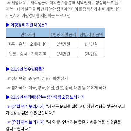
☞ 세명대학교 재학생들이 해외연수를 통해 지역인재로 성장하도록 돕고
지역 · 대학 발전을 위한 다양한 정책아이디어를 탐색하기 위해 세명대와
제천시가 여행경비를 지원하는 프로그램
▶ 여행경비 지원 내용은?
연수지역
1인당 지원 금액
팀별 지원 금액
미주 · 유럽 · 오세아니아
2백만원
1천만원
일본 · 중국 · 기타 지역
1백만원
5백만원
▶ 2019년
연수
현황은
?
☞ 참가현황 : 총 54팀 216명 학생 참가
☞ 참가국가 : 미국, 영국, 유럽, 일본, 중국, 대만 등 20여개 국가
▶ 2019년 해외배낭연수 참가학생 소감 보러가기
☞ [유럽 연수 보러가기]
"새로운 문화를 접하고 다양한 경험을 쌓음으로써
자신감을 얻은 수 있었습니다."
☞ [유럽 연수 보러가기]
"해외배낭연수라는 좋은 기회를 얻을 수 있음을
감사드립니다."