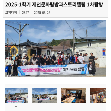
제천문화탐방과 스토리텔링
2025-1학기 제천문화탐방과스토리텔링 1차탐방
교양대학
2347
2025-03-26
CHARM인문학콘서트~2018
향토문화탐방~2018
특강 및 기타 행사
포토 갤러리