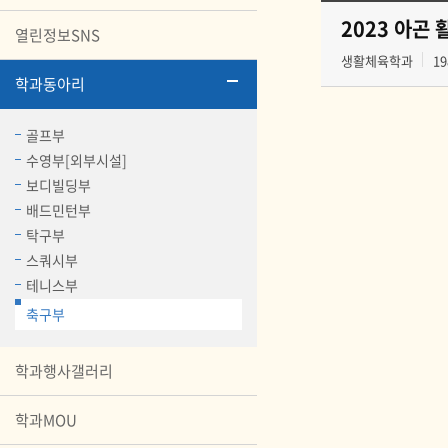
2023 아곤
열린정보SNS
생활체육학과
19
학과동아리
골프부
수영부[외부시설]
보디빌딩부
배드민턴부
탁구부
스쿼시부
테니스부
축구부
학과행사갤러리
학과MOU