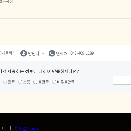
 활동사진
활체육학과
담당자 :
-
연락처 :
043-469-1289
에서 제공하는 정보에 대하여 만족하시나요?
만족
보통
불만족
매우불만족
거부
찾아오시는 길