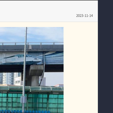
입학안내
보디빌딩부
교육과정
배드민턴부
2023-11-14
커뮤니티SNS
탁구부
홈페이지가이드
스쿼시부
테니스부
축구부