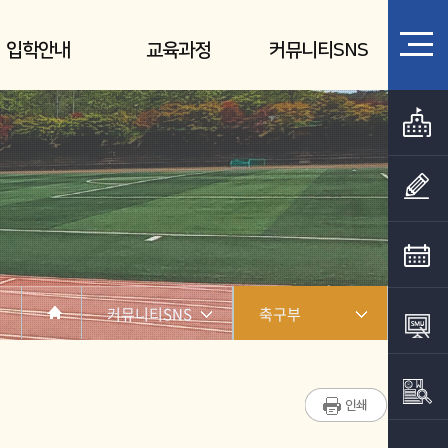
입학안내
교육과정
커뮤니티SNS
커뮤니티SNS
축구부
학과소개
골프부
진로취업사례
수영부[외부시설]