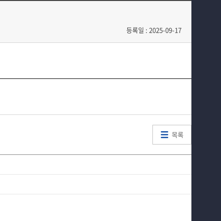
교육과정
학생회
학과소식
학과동아리
등록일 : 2025-09-17
학과특성화 사업
학과 취업정보
커뮤니티
동창회
홈페이지가이드
학과운영개선의견
발전기금
목록