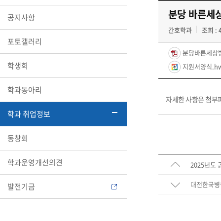
분당 바른세상
공지사항
간호학과
조회 : 
포토갤러리
분당바른세상병
학생회
지원서양식.h
학과동아리
자세한 사항은 첨부
학과 취업정보
동창회
학과운영개선의견
2025년도
대전한국병원
발전기금