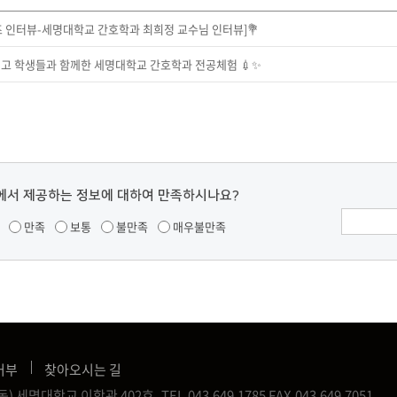
즈 인터뷰-세명대학교 간호학과 최희정 교수님 인터뷰]💐
고 학생들과 함께한 세명대학교 간호학과 전공체험 💉✨
에서 제공하는 정보에 대하여 만족하시나요?
만족
보통
불만족
매우불만족
거부
찾아오시는 길
월동) 세명대학교 이학관 402호
TEL.043.649.1785
FAX.043.649.7051