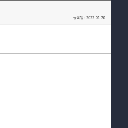
학과과정
학과일정
커뮤니티
포토갤러리
등록일 : 2022-01-20
홈페이지가이드
전공자료실
정보자료실