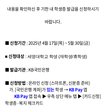
내용을 확인하신 후 기한 내 학생증 발급을 신청하시기
바랍니다.
■
신청기간
: 2025년 4월 17일(목) ~ 5월 30일(금)
신청대상
■
: 세명대학교 학생 (재학생/휴학생)
■
발급기관
: KB국민은행
■
신청방법
: 온라인 신청 (스마트폰, 신분증 준비)
가. [국민은행 계좌]가
있는
학생 →
KB Pay
앱
KB Pay
앱 접속 ▶ 우측 상단 메뉴 탭
▶ [카드신청]
학생증·복지 체크카드