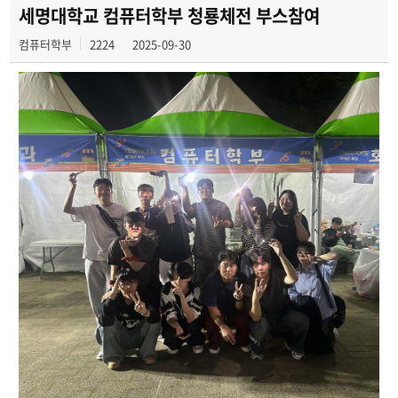
전공 동아리
세명대학교 컴퓨터학부 청룡체전 부스참여
컴퓨터학부
2224
2025-09-30
학부갤러리