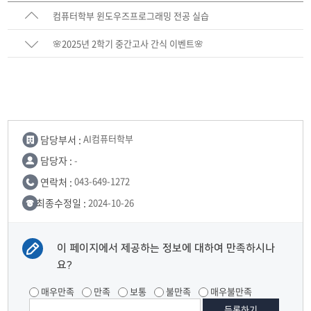
컴퓨터학부 윈도우즈프로그래밍 전공 실습
🌸2025년 2학기 중간고사 간식 이벤트🌸
담당부서 :
AI컴퓨터학부
담당자 :
-
연락처 :
043-649-1272
최종수정일 :
2024-10-26
이 페이지에서 제공하는 정보에 대하여 만족하시나
요?
매우만족
만족
보통
불만족
매우불만족