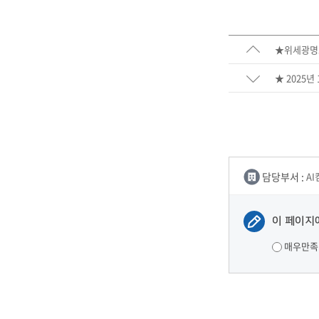
★위세광명
★ 2025년
담당부서 :
A
이 페이지
매우만족