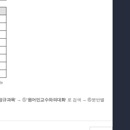
가능
정규과목
' → ⑤
'원어민교수와의대화
' 로 검색 → ⑥분반별