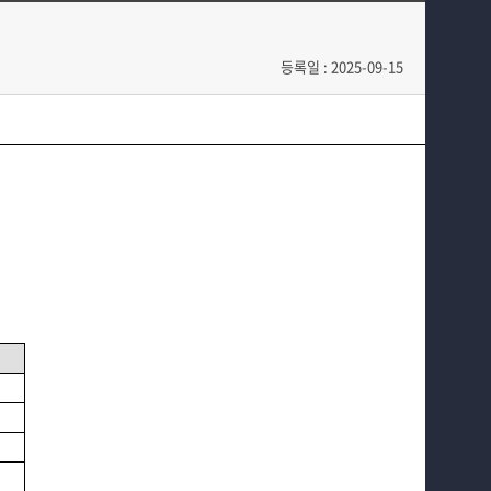
교육과정
커뮤니티
등록일 : 2025-09-15
학부생활
입학안내
홈페이지가이드