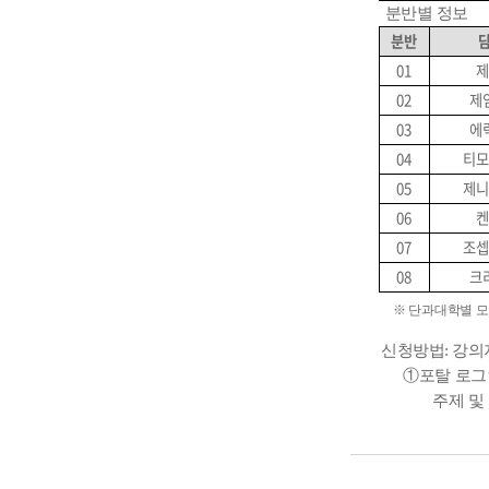
분반별 정보
분반
01
제
02
제
03
에
04
티모
05
제니
06
켄
07
조셉
08
크
※ 단과대학별 모
신청방법: 강의
①포탈 로그인
주제 및