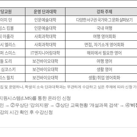
담당교원
운영 단과대학
강좌 주제
이미 던
인문예술대학
다양한 서구권 국가와 그 문화 살펴보기
임스 킴볼
인문예술대학
국내 여행
릭 아홀라
사회과학대학
여행 영어회화
시 엘리스
사회과학대학
면접, 자기소개 영어회화
퍼 스미스
IT엔지니어링대학
해외에서 필요한 영어
들 도리
보건바이오대학
여행 영어
 심코스키
보건바이오대학
생활 영어
리스 월치
보건바이오대학
생활/취업 영어회화
집 및 운영하나, 학생의 소속 단과대학과는 무관하게 수강하고 싶은 주제에 따라 신청 
지원시스템(LMS)를 통한 온라인 신청
 → ②우상단 '강의지원' → ③상단 교육현황 '개설과목 검색' → ④'
비
 강의 시간 확인 후 수강신청