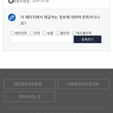
최종수정일 :
2024-10-26
이 페이지에서 제공하는 정보에 대하여 만족하시나
요?
매우만족
만족
보통
불만족
매우불만족
개인정보처리방침
이메일무단수집거부
찾아오시는 길
27136 충청북도 제천시 세명로 65 (신월동) 세명대학교 사회과학관 103호
TEL.043.649.1799 /
FAX.043.649.7053