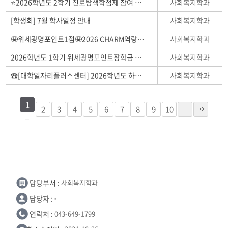
사회복지학과
⭐2026학년도 2학기 진로탐색학점제 참여 학생 모집⭐
사회복지학과
[학생회] 7월 학사일정 안내
사회복지학과
🤩위세광명포인트1점🤩2026 CHARM역랑자가진단 참여 안내
사회복지학과
2026학년도 1학기 위세광명포인트장학금 신청 안내
사회복지학과
☎[대학일자리플러스센터] 2026학년도 하계방학 진로·취업 LMS특강 운영안내
1
2
3
4
5
6
7
8
9
10
담당부서 :
사회복지학과
담당자 :
-
연락처 :
043-649-1799