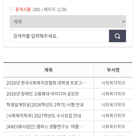
학생회
총게시물 :
380
/
페이지 :
1/38
동아리
학생 소통 광장
검색어를 입력해주세요.
포토갤러리
전공자료실
제목
부서명
서식자료실
사회복지학과
2026년 한국사회복지관협회 대학생 프로그램 공모전 안내
사회복지학과
2026년 장애인 고용확대 아이디어 공모전
사회복지학과
학생설계전공(2026학년도 2학기) 시행 안내
사회복지학과
[사회복지학과] 2027학년도 수시모집 안내
사회복지학과
[ANCOR사업단] 캠퍼스 생활연구소 '여름캠프' 참여자 모집