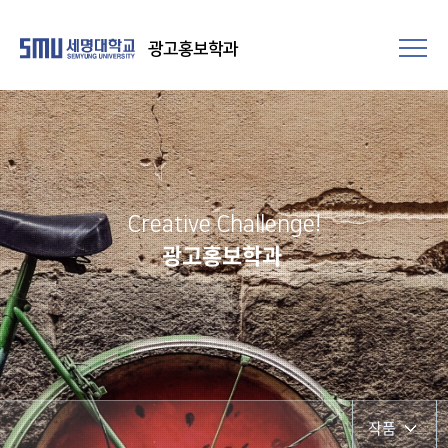
광고홍보학과
Creative Challenge!
광고홍보학과
작품