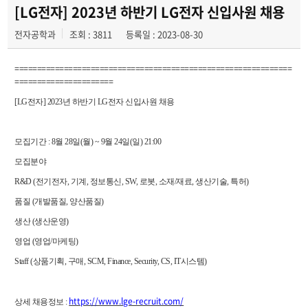
채용정보
[LG전자] 2023년 하반기 LG전자 신입사원 채용
전자공학과
조회 : 3811
등록일 : 2023-08-30
학과를 빛낸 선배들
==============================================================
======================
[LG
전자
] 2023
년 하반기
LG
전자 신입사원 채용
모집기간
: 8
월
28
일
(
월
) ~ 9
월
24
일
(
일
) 21:00
모집분야
R&D (
전기전자
,
기계
,
정보통신
, SW,
로봇
,
소재
/
재료
,
생산기술
,
특허
)
품질
(
개발품질
,
양산품질
)
생산
(
생산운영
)
영업
(
영업
/
마케팅
)
Staff (
상품기획
,
구매
, SCM, Finance, Security, CS, IT
시스템
)
https://www.lge-recruit.com/
상세 채용정보
: