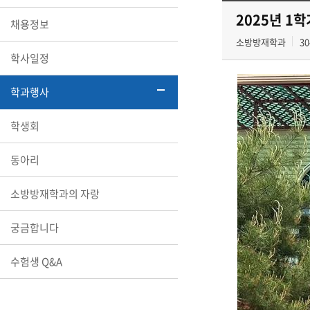
2025년 1학
채용정보
소방방재학과
30
학사일정
학과행사
학생회
동아리
소방방재학과의 자랑
궁금합니다
수험생 Q&A