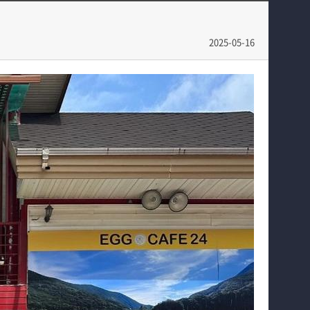
전공과정
학사일정
커뮤니티
학과행사
2025-05-16
홈페이지가이드
학생회
동아리
소방방재학과의 자랑
궁금합니다
수험생 Q&A