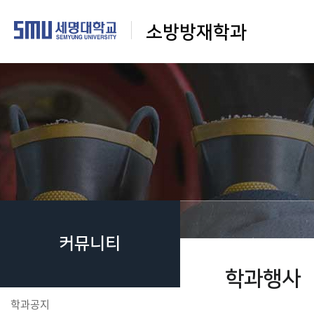
소방방재학과
커뮤니티
학과행사
학과공지