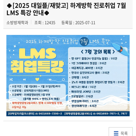
학사일정
🍀[2025 대일플/재맞고] 하계방학 진로취업 7월
LMS 특강 안내🍀
학과행사
소방방재학과
조회 : 12435
등록일 : 2025-07-11
학생회
동아리
소방방재학과의 자랑
궁금합니다
수험생 Q&A
목록