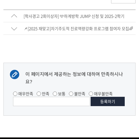
[학사경고 2회이상자] 🩵하계방학 JUMP 신청 및 2025-2학기
JUMP 챌린지 참가 신청 안내🩵
📌[2025 재맞고]자기주도적 진로역량강화 프로그램 참여자 모집🌈
이 페이지에서 제공하는 정보에 대하여 만족하시나
요?
매우만족
만족
보통
불만족
매우불만족