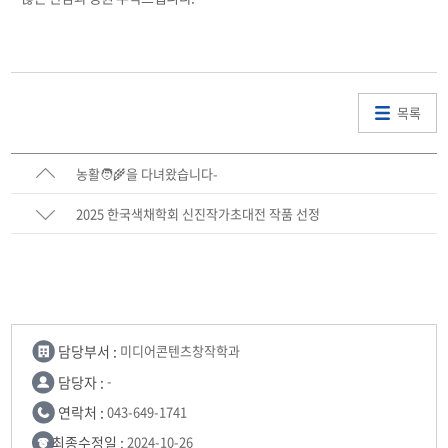
목록
농활🧑‍🌾을 다녀왔습니다-
2025 한국색채학회 신진작가초대전 작품 선정
담당부서 :
미디어콘텐츠창작학과
담당자 :
-
연락처 :
043-649-1741
최종수정일 :
2024-10-26