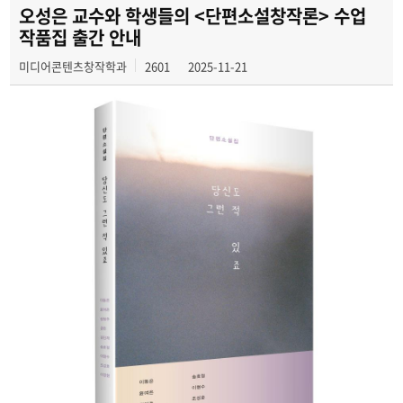
학과 SNS 소식
오성은 교수와 학생들의 <단편소설창작론> 수업
작품집 출간 안내
교수 소식
미디어콘텐츠창작학과
2601
2025-11-21
미디어 정보통