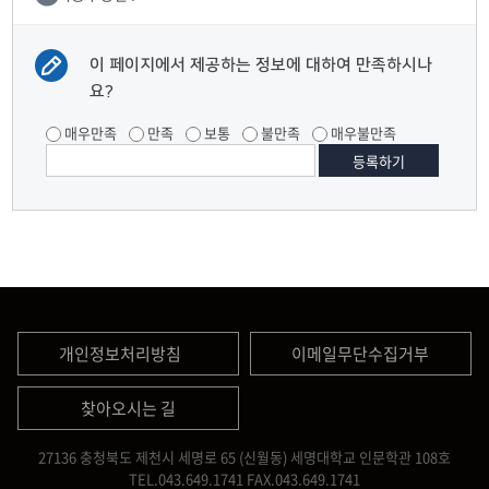
이 페이지에서 제공하는 정보에 대하여 만족하시나
요?
매우만족
만족
보통
불만족
매우불만족
개인정보처리방침
이메일무단수집거부
찾아오시는 길
27136 충청북도 제천시 세명로 65 (신월동) 세명대학교 인문학관 108호
TEL.043.649.1741
FAX.043.649.1741