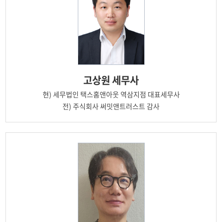
고상원
세무사
현)
세무법인 택스홈앤아웃 역삼지점 대표세무사
전)
주식회사 써밋앤트러스트 감사