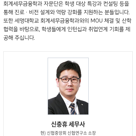
자문단
회계세무금융학과 자문단은 학생 대상 특강과 컨설팅 등을
통해 진로·비전 설계와 역량 강화를 지원하는 분들입니다.
학과비전
또한 세명대학교 회계세무금융학과와의 MOU 체결 및 산학
협력을 바탕으로, 학생들에게 인턴십과 취업연계 기회를 제
학과연혁
공해 주십니다.
신충휴
세무사
현)
신협중앙회 신협연구소 소장