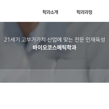
학과소개
학과과정
21세기 고부가가치 산업에 맞는
전문 인재육성
바이오코스메틱학과