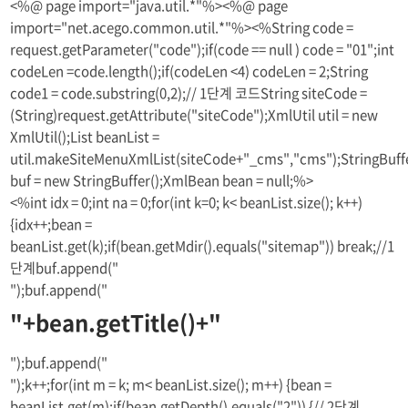
<%@ page import="java.util.*"%><%@ page
import="net.acego.common.util.*"%><%String code =
request.getParameter("code");if(code == null ) code = "01";int
codeLen =code.length();if(codeLen <4) codeLen = 2;String
code1 = code.substring(0,2);// 1단계 코드String siteCode =
(String)request.getAttribute("siteCode");XmlUtil util = new
XmlUtil();List
beanList =
util.makeSiteMenuXmlList(siteCode+"_cms","cms");StringBuff
buf = new StringBuffer();XmlBean bean = null;%>
<%int idx = 0;int na = 0;for(int k=0; k< beanList.size(); k++)
{idx++;bean =
beanList.get(k);if(bean.getMdir().equals("sitemap")) break;//1
단계buf.append("
");buf.append("
"+bean.getTitle()+"
");buf.append("
");k++;for(int m = k; m< beanList.size(); m++) {bean =
beanList.get(m);if(bean.getDepth().equals("2")) {// 2단계