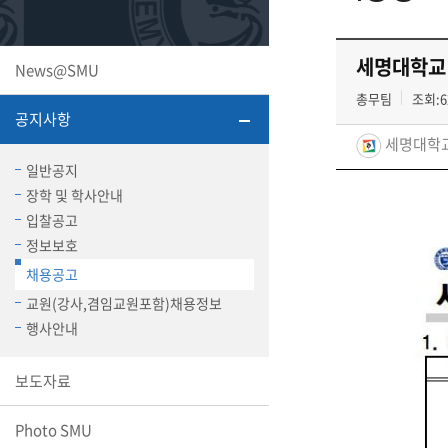
또꼬마김
학생복지
민송백일
세명교육
대학원
세명대학교 
News@SMU
시설이용
해카톤 경
대학소개
총무팀
조회:6
공지사항
평생교육
세명대학교
일반공지
장학 및 학사안내
입찰공고
정보보호
산학협력 
채용공고
교원(강사,겸임교원포함)채용정보
행사안내
통학버스
보도자료
국제교류
Photo SMU
세명2030+
부속병원