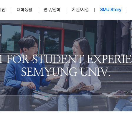
지원
대학생활
연구/산학
기관/시설
SMU Story
안내영상
단
표
MU
설립자발자취
입학홈페이지
인문예술대학
산학협력단 소개
이사장인사말
입학정보통합시스템(합격조회
연구지원
사회과학대학
지식재산권
법인소개
미디어콘텐츠창작학과
경찰학과
자매회사 및
외국어학부
행정학과
임원현황
지원
처
일반ㆍ경영행정복지대학원
학생상담/심리
교내학술연구비 지원
교육혁신·학생성공본부
일반공지
장학 및 학사안내
권익보호
국제학술지 논문게재 
대학혁신사업단
저널리즘대학원
사회봉사지원
입찰공고
아트앤산업디자인학과
법학과
이사회(개최
센터 및 조직소
실내디자인학과
부동산지적학과
학교법인 임
국제학술회의 참가경비 지원
교원(강사,겸임교원포함)채용정보
학술대회 참가
행사안내
규정집
시각·영상디자인학과
소방방재학과
onal
아
교직과정안내
교무연구처
기획실
학생처
연계전공
사무처
주요업무
패션디자인학과
경영학과
실
교직교육 목적 및 교육목표
연계전공안내
인사말
역대총장
봉사단운영
세명대학교 연구윤리
산학협력단
생명윤리위원회
공연예술학과
회계세무금융학과
이수안내
e-Book디자인ㆍ
제8,9대 총장 이용걸
영화웹툰애니메이션학과
글로벌물류학과
포츠 아카데
원처
취·창업지원처 소개
학생종합경력시스템
교직과목 해설
정밀의료인공지능
제6,7대 총장 김유성
미디어문화학부
호텔경영학과
업단
U
대학축제
학생자치기구
학생커뮤니티
신청서 다운로드
화장품생명융합학
학술정보원
학생활동
캠퍼스풍경
평생교육원
편집방송국
제5대 총장 김광림
관광경영학과
총학생회
천연물소재융합학
제4대 총장 염재선
항공서비스학과
eLap 다이
공자학원
총대의원회
제약바이오융합학
제3대 총장 권영우
광고홍보학과
MU
세명소식지
홍보동영상
홍보포스터
커뮤니티 연합회
AI천연물개발
초대학장 제1,2대 총장 김엽
사회복지학과
소
AI천연물콘텐츠
dLap 또
인문사회과학연구소
한의학연구소
상담심리학과