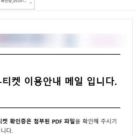
부속제천한방병원
부속충주한방병원
교환학생
교양교육 체계도
전공 체계도
비교과 
해외어학연수
장학제도
장학금신청ㆍ지급
장학캘린
국외인턴십
기관
교수노동조합
내
자기설계 해외배낭연수
캠퍼스투어
오시는길
통학버스 안내
통학버스 운행안내
통학버스 출발장소
대학생 병무행정(군입영)
전역 후 복학
서발급
대
예비군연대소개
전입신청안내
교육훈
실
TC)
ROTC란
학군단소개
uidance
전과/복수(부)·학생설계
학생설계전공 사례
ROTC제도란?
지휘관 소개
 안내 프
Q&A
제도의 특징
업무담당자 소개
임관식
학습활동
소대장 생활
봉사활동
후보생 및 임관 후 혜택
예도
교내교육 및 입영훈련
체육활동