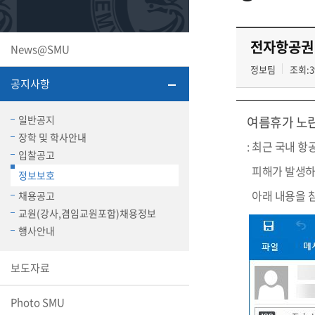
또꼬마김
학생복지
민송백일
세명교육
전자항공권
News@SMU
대학원
시설이용
해카톤 경
대학소개
정보팀
조회:3
공지사항
평생교육
일반공지
여름휴가 노린
장학 및 학사안내
: 최근 국내 
입찰공고
피해가 발생하
정보보호
산학협력 
아래 내용을 
채용공고
교원(강사,겸임교원포함)채용정보
행사안내
통학버스
보도자료
국제교류
Photo SMU
세명2030+
부속병원