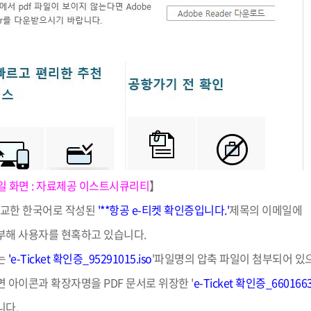
학군단 건물
내
SETOPIA
컴퓨터 실습실
디지털자료실
일 화면 : 자료제공 이스트시큐리티
】
정교한 한국어로 작성된
'**항공 e-티켓 확인증입니다.'
제목의 이메일에
부해 사용자를 현혹하고 있습니다.
는
'e-Ticket 확인증_95291015.iso
'파일명의 압축 파일이 첨부되어 있
 아이콘과 확장자명을 PDF 문서로 위장한 '
e-Ticket 확인증_66016630
니다.