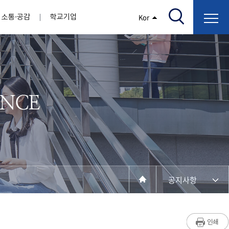
소통·공감
학교기업
Kor
/고지서출력/납부조회)
AI융합대학
부속기관
정보광장(자료실)
보건바이오대학
 기관
AI컴퓨터학부
간호학과
스마트IT학부
작업치료학과
지원
센터
대학일자리플러스센터
정보보호
학술저서발간 지원
장애학생지원센터
채용공고
인권센터
학습역량강화
, 회의록)
전기공학과
임상병리학과
개
소개
원과 친족관계에 있는 교직원 현황
전자공학과
바이오제약산업학부
경비 지원
부설연구소 학술회의 개최 경비 지원
취업진로상담
지원서비스
건축학과
바이오코스메틱학과
학생증발급
입학관리본부
수강신청
국제교류처
취ㆍ창업지원처
장애학생도우미
건설환경공학과
뷰티케어학과
수강신청
찾아오시는길
동물실험윤리위원회
환경에너지학과
바이오식품영양학부
제작학
동일과목전공인정
전기전자공학과
동물보건학과
세빈샵(온라인학생창업몰)
융합학
재수강
재난안전학과
생활체육학과
학생사회봉사
학생위원회
수강포기
학생생활관
보건진료소
예비군연대
보건안전공학과
반려동물산업학과
공지사항
계절학기
한의과대학
교양대학
연계전공
수강신청 장바구니 제도
자율전공학부
세명소개
라디오CM
출석/시험
성인학습자학과
저널리즘연구소
시험
라이프복지상담학과
입학/취업