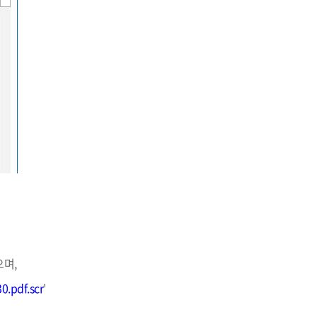
세명통통 어플리케이션
으며,
.pdf.scr
'