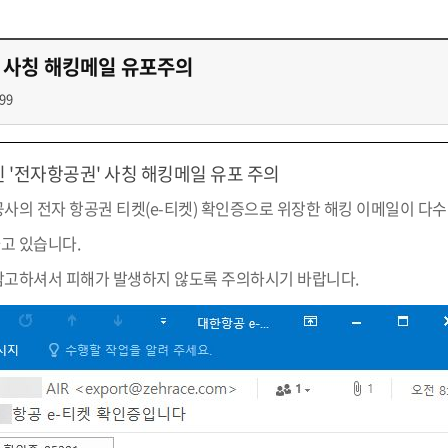
첨단바이오융합학
밥
인문사회과학연구소 소개
한의학연구소 소개
장
온라인접수시스템
건학이념
세명인재상
인재상과 5대핵
AI융합전공
연구소 조직
연구소 조직
스마트이차전지시
학술·연구활동 실적
학술·연구활동 실적
 사칭 해킹메일 유포주의
센서반도체융합전
논문집
논문집 검색
진대회
일반ㆍ경영행정복지대학원
저널리즘대학원
99
학생생활관
온라인접수시스템
보건진료소
체육시설
Why SMU
세명대 History
대학연혁
공지사항 및 자료실
2020년대
연구소소개
원
2010년대
연구소 조직
 '전자항공권' 사칭 해킹메일 유포 주의
2000년대
학술·연구활동 실적
1990년대
논문집 검색
항공사의 전자 항공권 티켓(e-티켓) 확인증으로 위장한 해킹 이메일이 다
국내대학 학점교류
전과ㆍ복수(부)전공
1980년대
전과
고 있습니다.
예결산공고(감사보고)
적립금운용현황
산하기관
복수(부)전공
산학협력단
세명창업보육센터
지역협
예산공고
참고하셔서 피해가 발생하지 않도록 주의하시기 바랍니다.
결산공고
도심관광활성화센터
화장품·건강기능식품 임
대학평의원회
기금운용심의회
제천시어린이·사회복지급식관리지원센터
대학평의원회
기금운용심의회
제천시농촌협약지원센터
제천시농촌활력플
통학증(월 정기권) 이용 안내
통학버스 편도(월
대학평의원회 회의록
기금운용심의회 회의록
제천시탄소중립지원센터
학적부사항정정
교육과정
CHARM인
국내외 교류현황
해외프로그램
기본방향
비전 및 전략설정과정
발전계