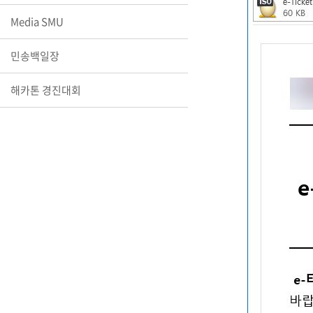
장학안내
Media SMU
기타 교내
민송백일장
캠퍼스안
학칙규정
해카톤 경진대회
병무행정
제ㆍ증명
발전기금
예비군연
학사자료
학군단(RO
Career G
(전공·진로
로그램)