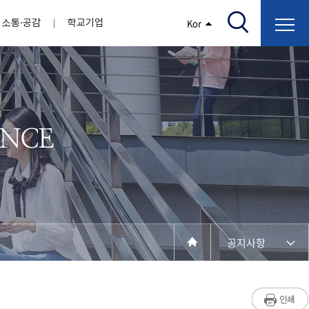
소통·공감
학교기업
Kor
/고지서출력/납부조회)
AI융합대학
부속기관
정보광장(자료실)
보건바이오대학
 기관
AI컴퓨터학부
간호학과
스마트IT학부
작업치료학과
지원
센터
대학일자리플러스센터
정보보호
학술저서발간 지원
장애학생지원센터
채용공고
인권센터
학습역량강화
, 회의록)
전기공학과
임상병리학과
개
소개
원과 친족관계에 있는 교직원 현황
전자공학과
바이오제약산업학부
경비 지원
부설연구소 학술회의 개최 경비 지원
취업진로상담
지원서비스
건축학과
바이오코스메틱학과
학생증발급
입학관리본부
수강신청
국제교류처
취ㆍ창업지원처
장애학생도우미
건설환경공학과
뷰티케어학과
수강신청
찾아오시는길
동물실험윤리위원회
환경에너지학과
바이오식품영양학부
제작학
동일과목전공인정
전기전자공학과
동물보건학과
세빈샵(온라인학생창업몰)
융합학
재수강
재난안전학과
생활체육학과
학생사회봉사
학생위원회
수강포기
학생생활관
보건진료소
예비군연대
보건안전공학과
반려동물산업학과
공지사항
계절학기
한의과대학
교양대학
연계전공
수강신청 장바구니 제도
자율전공학부
성인학습자학과
세명소개
라디오CM
출석/시험
라이프복지상담학과
저널리즘연구소
시험
건강생활학과
입학/취업