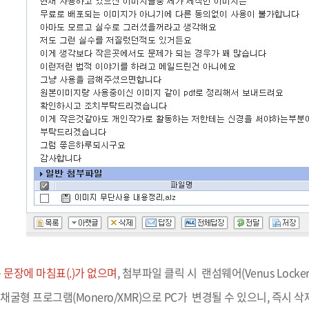
부속제천한방병원
부속충주한방병원
교환학생
교양교육 체계도
전공 체계도
비교과 
해외어학연수
장학제도
장학금신청ㆍ지급
장학캘린
국외인턴십
기관
교수노동조합
내
자기설계 해외배낭연수
캠퍼스투어
오시는길
통학버스 안내
통학버스 운행안내
통학버스 출발장소
대학생 병무행정(군입영)
전역 후 복학
서발급
대
예비군연대소개
전입신청안내
교육훈
실
TC)
ROTC란
학군단소개
uidance
전과/복수(부)·학생설계
학생설계전공 사례
ROTC제도란?
지휘관 소개
 안내 프
Q&A
제도의 특징
업무담당자 소개
임관식
학습활동
소대장 생활
봉사활동
은
문장에 마침표(.)가 없으며
, 첨부파일 클릭 시 랜섬웨어(Venus Locker
후보생 및 임관 후 혜택
예도
굴형 프로그램(Monero/XMR)으로 PC가 변경될 수 있으니, 즉시 삭
교내교육 및 입영훈련
체육활동