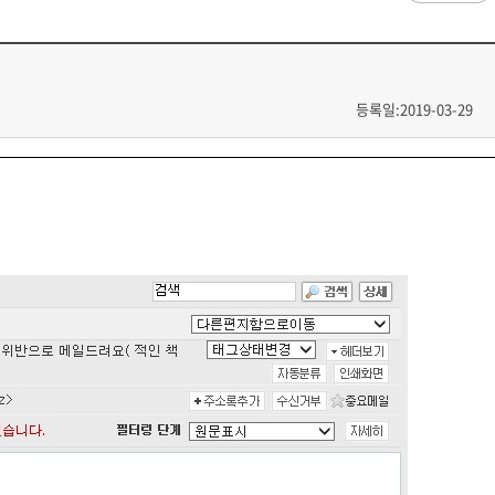
과
저널리즘연구소 소개
수업시간/결석계
심역량
구성원소개
전자출결
대학/대학원
스템공학
연구 및 자료실
강의건물 약자표시
공
출판물
성적
특별학점
학사지원
등록일:2019-03-29
편의시설
교목/교화/교가
세명대 UI
대학현황
성적열람 및 정정,성적인정
편의점
상징물
심볼마크
교직원현황
대학생활
유급
학생식당
교가
로고타입
학생현황
학사경고
학생휴게실
전용색상
시설현황
연구/산학
학년/학기 재이수
서점
시그니처
요람집
마이크로디그리
학·석사연계과정
우편취급국
세명 캐릭터
기관/시설
마이크로디그리 안내
복사실
업무추진비 집행내역
등록금심의위원회
학적변동(휴학·복학·제적·재입학)
졸업(수료)
웰니스센터
력센터
기술사업화센터
중소기업산학협력센터
SMU Story
등록금심의위원회
휴학
졸업
65번가
등록금심의위원회 회의록
상시험센터(SMCTC)
ANCHOR사업단
복학
졸업연기
소통·공감
단양군어린이급식관리지원센터
자퇴
조기졸업
러스사업추진단
단양군농촌활성화지원센터
제적
졸업논문
, 금) 이용 안내
학교기업
재입학
학년별 수료학점
증제
홈페이지가이드
획 체계
교육 체계도
특성화 체계도