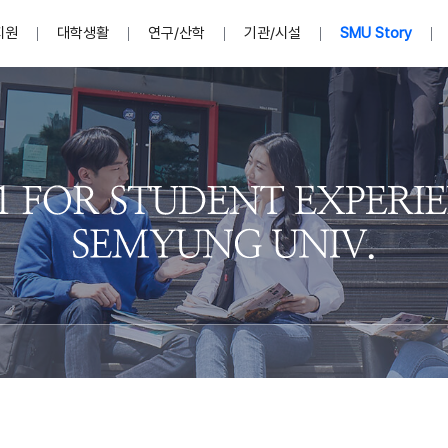
지원
대학생활
연구/산학
기관/시설
SMU Story
안내영상
단
표
MU
설립자발자취
입학홈페이지
인문예술대학
산학협력단 소개
이사장인사말
입학정보통합시스템(합격조회
연구지원
사회과학대학
지식재산권
법인소개
미디어콘텐츠창작학과
경찰학과
자매회사 및
외국어학부
행정학과
임원현황
지원
처
일반ㆍ경영행정복지대학원
학생상담/심리
교내학술연구비 지원
교육혁신·학생성공본부
일반공지
장학 및 학사안내
권익보호
국제학술지 논문게재 
대학혁신사업단
저널리즘대학원
사회봉사지원
입찰공고
아트앤산업디자인학과
법학과
이사회(개최
센터 및 조직소
실내디자인학과
부동산지적학과
학교법인 임
국제학술회의 참가경비 지원
교원(강사,겸임교원포함)채용정보
학술대회 참가
행사안내
규정집
시각·영상디자인학과
소방방재학과
onal
아
교직과정안내
교무연구처
기획실
학생처
연계전공
사무처
주요업무
패션디자인학과
경영학과
실
교직교육 목적 및 교육목표
연계전공안내
인사말
역대총장
봉사단운영
세명대학교 연구윤리
산학협력단
생명윤리위원회
공연예술학과
회계세무금융학과
이수안내
e-Book디자인ㆍ
제8,9대 총장 이용걸
영화웹툰애니메이션학과
글로벌물류학과
포츠 아카데
원처
취·창업지원처 소개
학생종합경력시스템
교직과목 해설
정밀의료인공지능
제6,7대 총장 김유성
미디어문화학부
호텔경영학과
업단
U
대학축제
학생자치기구
학생커뮤니티
신청서 다운로드
화장품생명융합학
학술정보원
학생활동
캠퍼스풍경
평생교육원
편집방송국
제5대 총장 김광림
관광경영학과
총학생회
천연물소재융합학
제4대 총장 염재선
항공서비스학과
eLap 다이
공자학원
총대의원회
제약바이오융합학
제3대 총장 권영우
광고홍보학과
MU
세명소식지
홍보동영상
홍보포스터
커뮤니티 연합회
AI천연물개발
초대학장 제1,2대 총장 김엽
사회복지학과
소
AI천연물콘텐츠
dLap 또
인문사회과학연구소
한의학연구소
상담심리학과