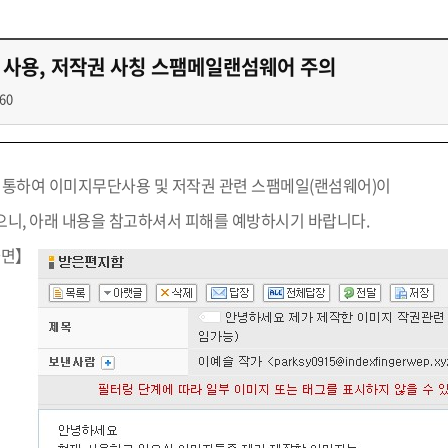
첨단바이오융합학
밥
인문사회과학연구소 소개
한의학연구소 소개
장
온라인접수시스템
건학이념
세명인재상
인재상과 5대핵
AI융합전공
연구소 조직
연구소 조직
스마트이차전지시
학술·연구활동 실적
학술·연구활동 실적
사용, 저작권 사칭 스팸메일랜섬웨어 주의
일반ㆍ경영행정복지대학원
저널리즘대학원
센서반도체융합전
논문집
논문집 검색
진대회
60
학생생활관
온라인접수시스템
보건진료소
체육시설
Why SMU
세명대 History
대학연혁
공지사항 및 자료실
원
2020년대
연구소소개
2010년대
연구소 조직
2000년대
학술·연구활동 실적
 통하여 이미지무단사용 및 저작권 관련 스팸메일(랜섬웨어)이
1990년대
논문집 검색
국내대학 학점교류
전과ㆍ복수(부)전공
니, 아래 내용을 참고하셔서 피해를 예방하시기 바랍니다.
1980년대
전과
예결산공고(감사보고)
적립금운용현황
화면】
산하기관
복수(부)전공
산학협력단
세명창업보육센터
지역협
예산공고
결산공고
도심관광활성화센터
화장품·건강기능식품 임
대학평의원회
기금운용심의회
제천시어린이·사회복지급식관리지원센터
대학평의원회
기금운용심의회
제천시농촌협약지원센터
제천시농촌활력플
통학증(월 정기권) 이용 안내
통학버스 편도(월
대학평의원회 회의록
기금운용심의회 회의록
제천시탄소중립지원센터
학적부사항정정
교육과정
CHARM인
국내외 교류현황
해외프로그램
기본방향
비전 및 전략설정과정
발전계