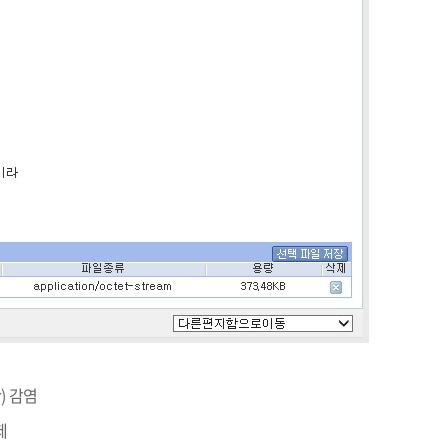
교육체계
더
국가장학금·학자금대출
국외여행/유학
병무관련사이트
련안내
훈련연기/보류안내
훈련장 안내
지원안내
공지사항
전공 관련
진로 컨설팅 우수사례
지원/선발절차
모집일정
전공·진로 안내영상
선발방법
선발요소/배점
) 감염
지원자격
제
세부선발방법