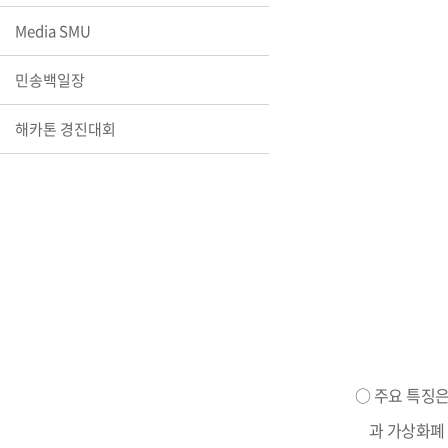
장학안내
Media SMU
기타 교내
민송백일장
캠퍼스안
학칙규정
해카톤 경진대회
병무행정
제ㆍ증명
발전기금
예비군연
학사자료
학군단(RO
Career G
(전공·진로
로그램)
○ 주요 특징
과 가상화폐 채