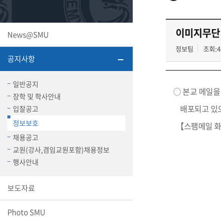
또꼬마김
학생복지
민송백일
세명교육
대학원
이미지무단 
News@SMU
시설이용
해카톤 경
대학소개
정보팀
조회:4
공지사항
평생교육
일반공지
○ 본교 메일을
장학 및 학사안내
배포되고 있으
입찰공고
정보보호
【스팸메일 
산학협력 
채용공고
교원(강사,겸임교원포함)채용정보
행사안내
통학버스
보도자료
국제교류
Photo SMU
세명2030+
부속병원