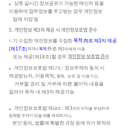
。
상호 실시간 정보공유가 가능한 메신저 등을
이용하여 업무정보를 주고받는 경우 개인정보
탑재 지양 등
5.
개인정보 제3자 제공 시 개인정보호법 준수
목적
3
○
기 수집한 개인정보를 수집한
內
로 제
자 제공
(
17
)
하거나
목적
3
제
조
外
로 제
자에게 이용
(
18
)
개인정보 보호법 준수
또는 제공
제
조
할 경우
。
:
17
개인정보보호법 제
정보주체의 동의 시
조
,
,
,
,
제공받는자
이용목적
항목
보유 및 이용기간
거부할 권리 및 거부에 따른 불이익 내용을
3
알려야 목적 내 제
자 제공가능
。
:
3
18
개인정보보호법 제
제
조
자의 이익을 부당하게
,
침해할 우려가 있을 때를 제외하거나
,
본인
동의
법률에 특별한 규정 등에 의거 목적외