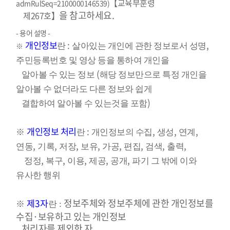
【교육부훈령
admRulSeq=2100000146539
)
을 참고하세요.
제267호】
- 용어 설명 -
개인정보
:
,
란
살아있는 개인에 관한 정보로서 성명
※
주민등록번호
및 영상 등을 통하여 개인을
(
알아볼 수 있는 정보
해당 정보만으로 특정 개인을
알아볼 수 없더라도 다른 정보와 쉽게
)
결합하여 알아볼 수 있는
것을 포함
개인정보 처리
:
,
,
,
※
란
개인정보의 수집
생성
연계
,
,
,
,
,
,
,
,
연동
기록
저장
보유
가공
편집
검색
출력
,
,
,
,
,
정정
복구
이용
제공
공개
파기 그 밖에 이와
유사한 행위
정보주체와 정보주체에 관한 개인정보를
제3자
※
란 :
수집·보유하고 있는 개인정보
처리자를
제외한 자