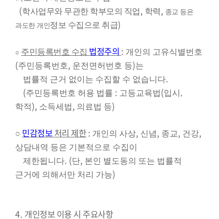
(
,
,
학사업무와 무관한 학부모의 직업
학력
종교 등은
)
정보 수집으로 취급
과도한 개인
법정주의
:
주민등록번호 수집
개인의 고유식별번호
○
(
,
)
주민등록번호
운전면허번호 등
는
.
법률적 근거 없이는 수집할 수 없습니다
(
:
(
주민등록번호 허용 법률
고등교육법
입시,
),
,
)
학적
소득세법
의료법 등
민감정보
처리 제한
:
,
,
,
,
○
개인의 사상
신념
종교
건강
상담내역 등은 기본적으로 수집이
.
(
,
제한됩니다
단
본인 별도동의 또는 법률적
)
근거에 의해서만 처리 가능
4.
개인정보 이용 시 주요사항