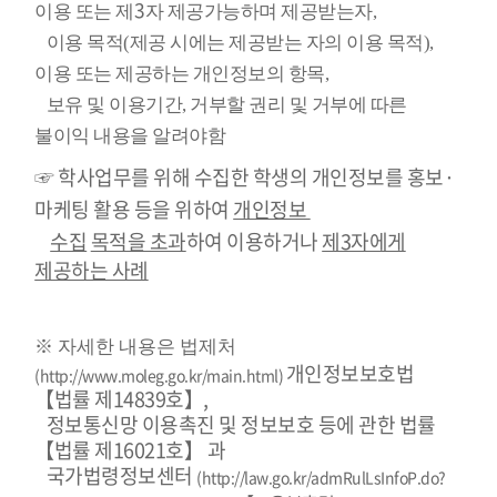
3
이용 또는 제
자 제공가능하며 제공받는자,
이용
목적
(제공 시에는 제공받는 자의 이용 목적),
이용 또는 제공하는 개인정보의 항목,
보유 및
이용
기간, 거부할 권리 및 거부에 따른
불이익 내용을 알려야함
☞
학사업무를 위해 수집한 학생의 개인정보를 홍보·
마케팅 활용 등을 위하여
개인정보
수집
목적을 초과
하여 이용하거나
제3자에게
제공하는 사례
※ 자세한 내용은 법제처
개인정보보호법
(http://www.moleg.go.kr/main.html)
【법률 제14839호】,
정보통신망 이용촉진 및 정보보호 등에 관한 법률
【법률 제16021호】 과
국가법령정보센터
(
http://law.go.kr/admRulLsInfoP.do?