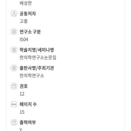
배성한
공동저자
고흥
연구소 구분
IS04
학술지명/세미나명
한의학연구소논문집
출판사명/주최기관
한의학연구소
권호
12
페이지 수
15
출력여부
Y