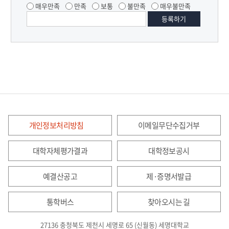
매우만족
만족
보통
불만족
매우불만족
개인정보처리방침
이메일무단수집거부
대학자체평가결과
대학정보공시
예결산공고
제·증명서발급
통학버스
찾아오시는 길
27136 충청북도 제천시 세명로 65 (신월동) 세명대학교