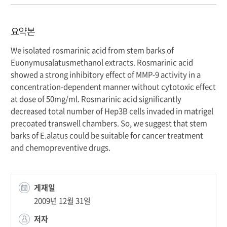
요약본
We isolated rosmarinic acid from stem barks of
Euonymusalatusmethanol extracts. Rosmarinic acid
showed a strong inhibitory effect of MMP-9 activity in a
concentration-dependent manner without cytotoxic effect
at dose of 50mg/ml. Rosmarinic acid significantly
decreased total number of Hep3B cells invaded in matrigel
precoated transwell chambers. So, we suggest that stem
barks of E.alatus could be suitable for cancer treatment
and chemopreventive drugs.
게재일
2009년 12월 31일
저자