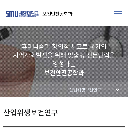
보건안전공학과
휴머니즘과 창의적 사고로 국가와
지역사회발전을 위해 맞춤형 전문인력을
양성하는
보건안전공학과
산업위생보건연구
인간공학 및 시스템안전연구
산업위생보건연구
산업위생보건연구