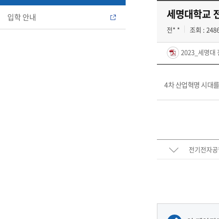
세명대학교 
입학 안내
전* *
조회 : 248
2023_세명대 
4차 산업혁명 시대
전기전자공