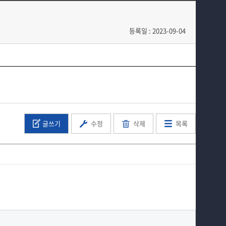
교육과정
커뮤니티
등록일 : 2023-09-04
입학 정보
홈페이지가이드
글쓰기
수정
삭제
목록