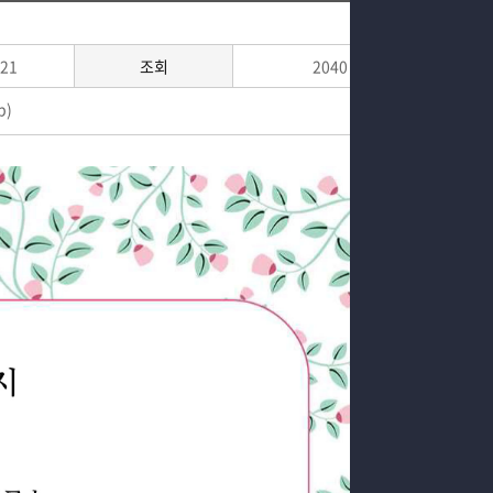
교육과정
진로분야
커뮤니티
자격면허취득안내
-21
조회
2040
대학원
채용정보
b)
입학상담
홈페이지가이드