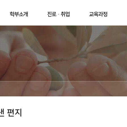
학부소개
진로·취업
교육과정
낸 편지