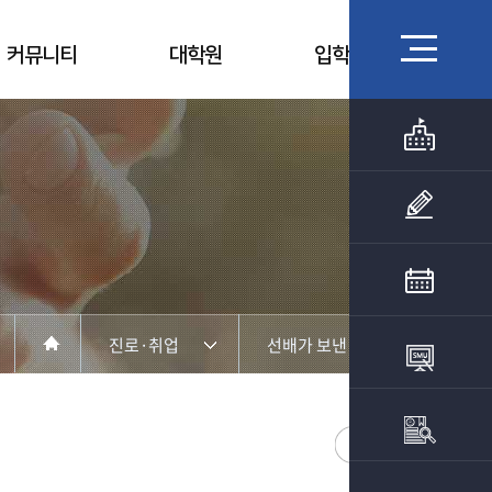
커뮤니티
대학원
입학상담
진로·취업
선배가 보낸 편지
학부소개
졸업생 취업현황
진로·취업
선배가 보낸 편지