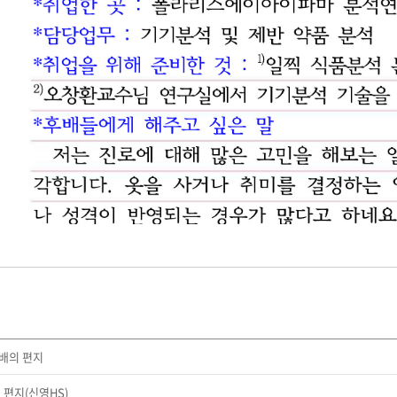
배의 편지
 편지(신영HS)