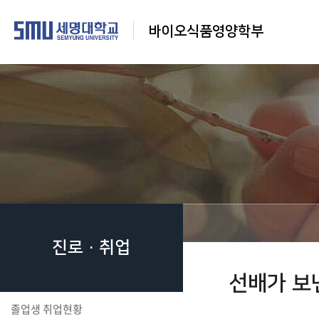
바이오식품영양학부
진로·취업
선배가 보
졸업생 취업현황