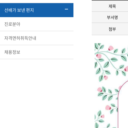
제목
선배가 보낸 편지
부서명
진로분야
첨부
자격면허취득안내
채용정보