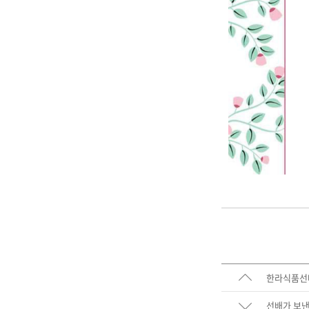
한라식품선
선배가 보낸