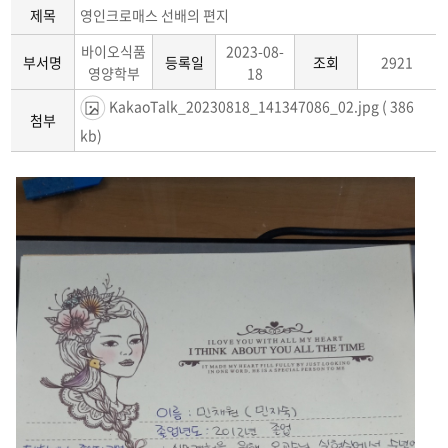
진로분야
제목
영인크로매스 선배의 편지
바이오식품
2023-08-
자격면허취득안내
부서명
등록일
조회
2921
영양학부
18
채용정보
KakaoTalk_20230818_141347086_02.jpg
( 386
첨부
kb)