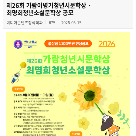
학과 SNS 소식
제26회 가람이병기청년시문학상 ·
최명희청년소설문학상 공모
교수 소식
미디어콘텐츠창작학과
675
2026-05-15
미디어 정보통