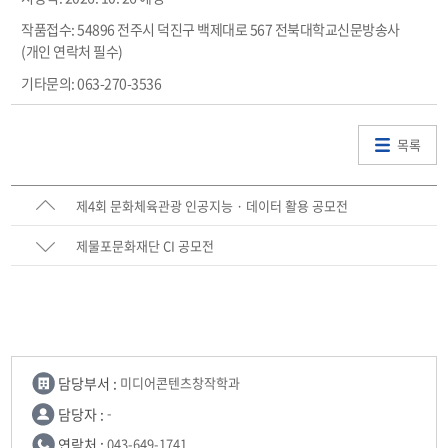
작품접수: 54896 전주시 덕진구 백제대로 567 전북대학교신문방송사
(개인 연락처 필수)
기타문의: 063-270-3536
목록
제4회 문화체육관광 인공지능 · 데이터 활용 공모전
제물포문화재단 CI 공모전
담당부서 :
미디어콘텐츠창작학과
담당자 :
-
연락처 :
043-649-1741