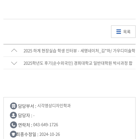
목록
2025 하계 현장실습 학생 인터뷰 - 세명네이처_김*하/ 가우디미술학
원_차*임 / 듀코젠_권*정
2025학년도 후기(순수외국인) 경희대학교 일반대학원 박사과정 합
격 - 이* 학생
담당부서 :
시각영상디자인학과
담당자 :
-
연락처 :
043-649-1726
최종수정일 :
2024-10-26