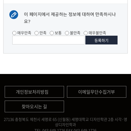
이 페이지에서 제공하는 정보에 대하여 만족하시나
요?
매우만족
만족
보통
불만족
매우불만족
개인정보처리방침
이메일무단수집거부
찾아오시는 길
27136 충청북도 제천시 세명로 65 (신월동) 세명대학교 디자인학관 2층 시각·영
상디자인학과
TEL.043.649.1726
FAX.043.649.1726