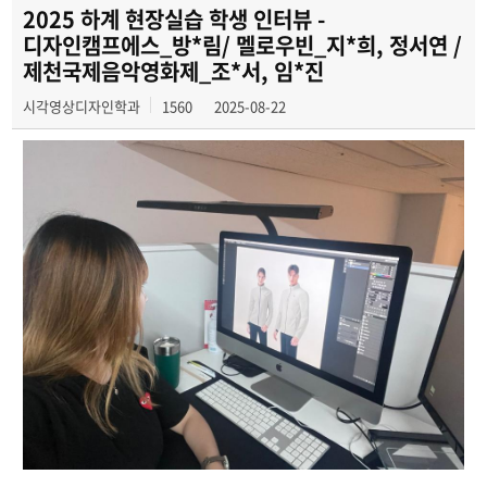
공모전 동아리
2025 하계 현장실습 학생 인터뷰 -
디자인캠프에스_방*림/ 멜로우빈_지*희, 정서연 /
졸업전시회
제천국제음악영화제_조*서, 임*진
시각영상디자인학과
1560
2025-08-22