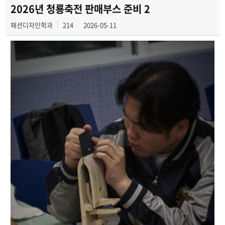
학과행사
2026년 청룡축전 판매부스 준비 2
패션디자인학과
214
2026-05-11
학생작품
동아리