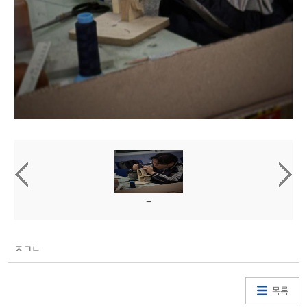
ㅈㄱㄴ
목록