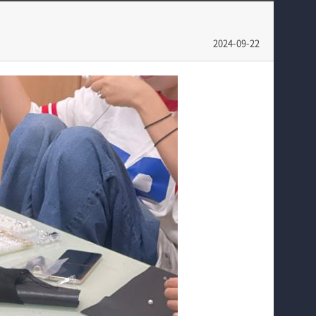
학과과정
학과행사
학과소식
학생작품
2024-09-22
SNS
동아리
홈페이지가이드