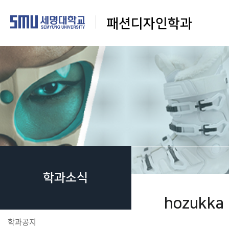
패션디자인학과
학과소식
hozukka
학과공지