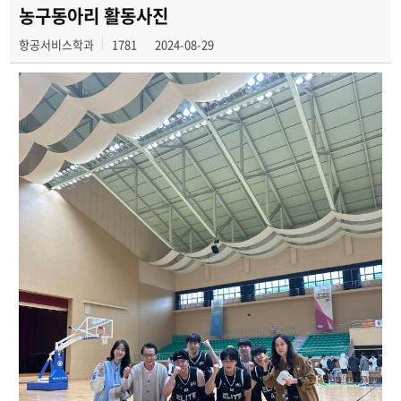
토익 동아리
농구동아리 활동사진
항공서비스학과
1781
2024-08-29
교환학생홍보국
축구동아리
농구동아리