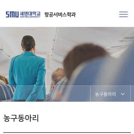
항공서비스학과
농구동아리
대외홍보국
농구동아리
온라인 홍보국