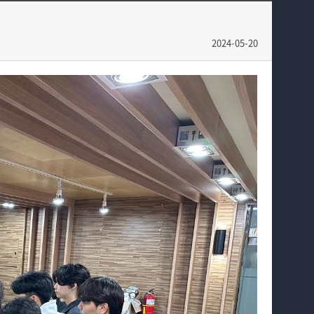
교육
빵실빵실
입학안내
쉐이커스
2024-05-20
홈페이지가이드