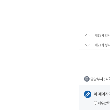
제19회 형
제21회 형
담당부서 :
법
이 페이지
매우만족