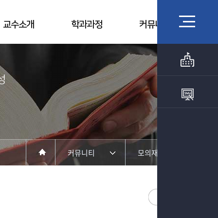
교수소개
학과과정
커뮤니티
​
커뮤니티
모의재판
학과안내
모의재판
교수소개
법학학술캠프