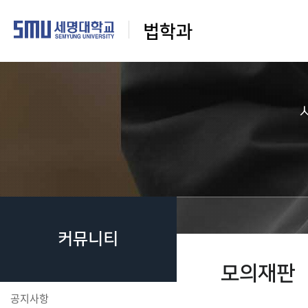
법학과
커뮤니티
모의재판
공지사항