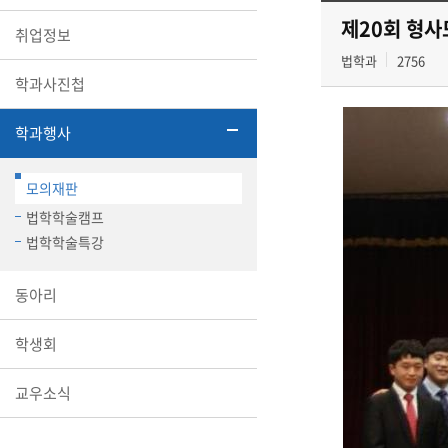
제20회 형
취업정보
법학과
2756
학과사진첩
학과행사
모의재판
법학학술캠프
법학학술특강
동아리
학생회
교우소식