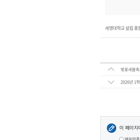
세명대학교 설립 총장
벚꽃새봄축
2026년 
이 페이지
매우만족