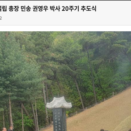
립 총장 민송 권영우 박사 20주기 추도식
2