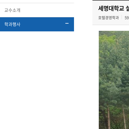
세명대학교 설
교수소개
호텔경영학과
59
학과행사