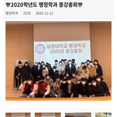
학과연혁
🎊2020학년도 행정학과 종강총회🎊
행정학과
2378
2020-11-12
교육목표
졸업 후 진로와 취업현황
학과행사
카드뉴스
입학안내
행정학 용어사전