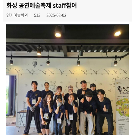
학과연혁
화성 공연예술축제 staff참여
연기예술학과
513
2025-08-02
세명대학교 민송아트홀
액팅플러스