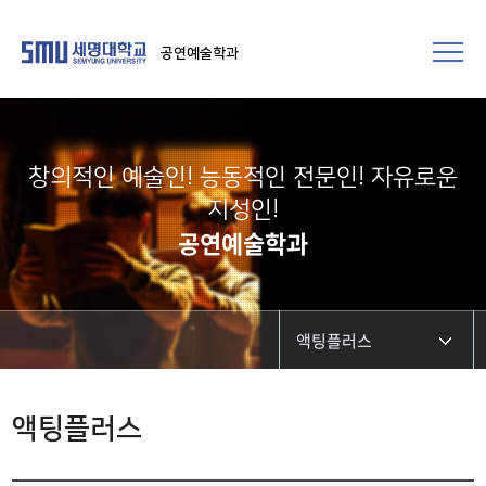
공연예술학과
창의적인 예술인! 능동적인 전문인! 자유로운
지성인!
공연예술학과
액팅플러스
학과개요
액팅플러스
학과장인사말