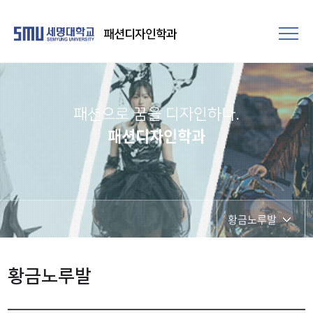
패션디자인학과
패션으로 꿈을 디자인하다.
패션디자인학과
황금노루발
학과공지
황금노루발
학과시설