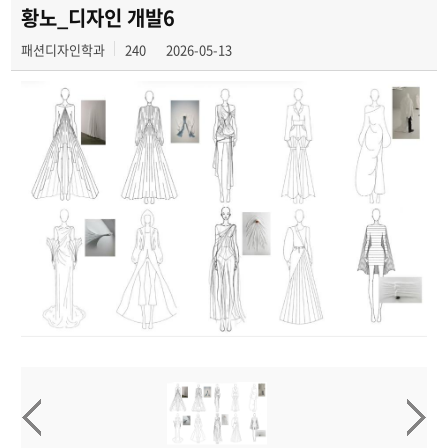
학과행사
황노_디자인 개발6
패션디자인학과
240
2026-05-13
학생작품
동아리