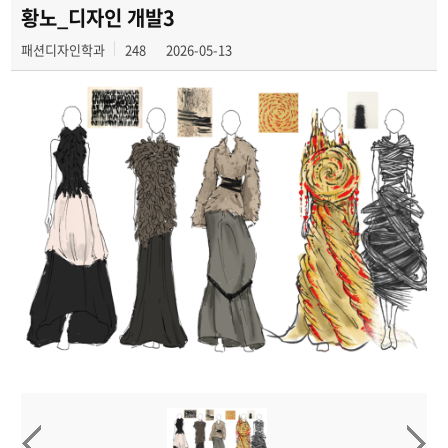
학과행사
황노_디자인 개발3
패션디자인학과
248
2026-05-13
학생작품
동아리