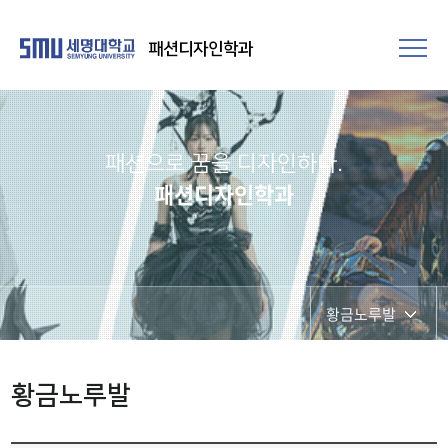
패션디자인학과
패션으로 꿈을 디자인하다.
패션디자인학과
황금노루발
학과공지
황금노루발
학과시설