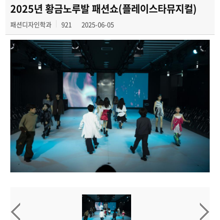
학과행사
2025년 황금노루발 패션쇼(플레이스타뮤지컬)
패션디자인학과
921
2025-06-05
학생작품
동아리