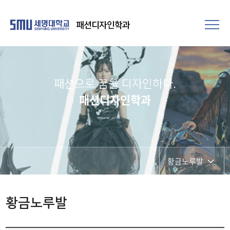
패션디자인학과
패션으로 꿈을 디자인하다.
패션디자인학과
황금노루발
학과공지
황금노루발
학과시설