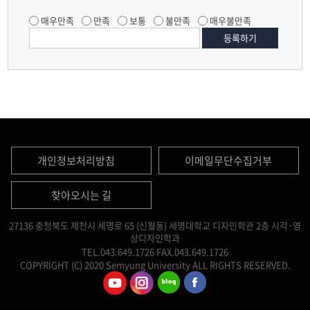
매우만족
만족
보통
불만족
매우불만족
개인정보처리방침
이메일무단수집거부
찾아오시는 길
27136 충청북도 제천시 세명로 65 (신월동) 세명대학교 디자인학관 2층 시각·영
상디자인학과
TEL.043.649.1726
FAX.043.649.1726
COPYRIGHT (C) 2020 Semyung University ALL RIGHTS RESERVED.