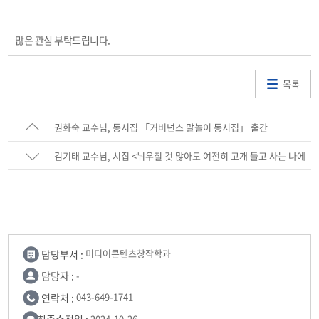
많은 관심 부탁드립니다.
목록
권화숙 교수님, 동시집 「거버넌스 말놀이 동시집」 출간
김기태 교수님, 시집 <뉘우칠 것 많아도 여전히 고개 들고 사는 나에
게> 출간
담당부서 :
미디어콘텐츠창작학과
담당자 :
-
연락처 :
043-649-1741
2024-10-26