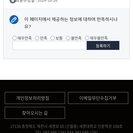
최종수정일 :
이 페이지에서 제공하는 정보에 대하여 만족하시나
요?
매우만족
만족
보통
불만족
매우불만족
개인정보처리방침
이메일무단수집거부
찾아오시는 길
27136 충청북도 제천시 세명로 65 (신월동) 세명대학교 인문학관 108호
TEL.043.649.1741
FAX.043.649.1741