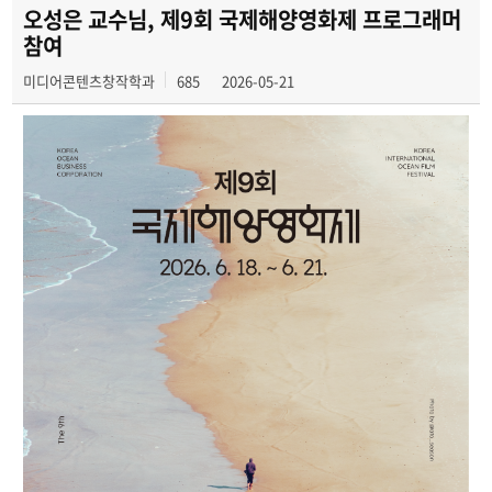
학과 SNS 소식
오성은 교수님, 제9회 국제해양영화제 프로그래머
참여
교수 소식
미디어콘텐츠창작학과
685
2026-05-21
미디어 정보통