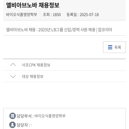
진로분야
엘비아브노바 채용정보
바이오식품영양학부
조회 : 1850
등록일 : 2025-07-18
자격면허취득안내
채용정보
엘비아브노바 채용 - 2025년 LB그룹 신입/경력 사원 채용 | 잡코리아
목록
사조CPK 채용정보
대상 채용정보
담당부서 :
바이오식품영양학부
담당자 :
-