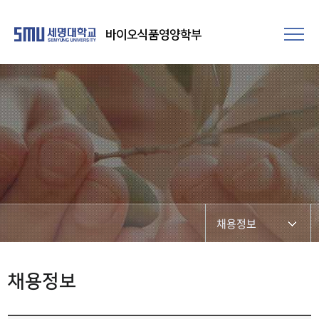
바이오식품영양학부
채용정보
졸업생 취업현황
채용정보
선배가 보낸 편지