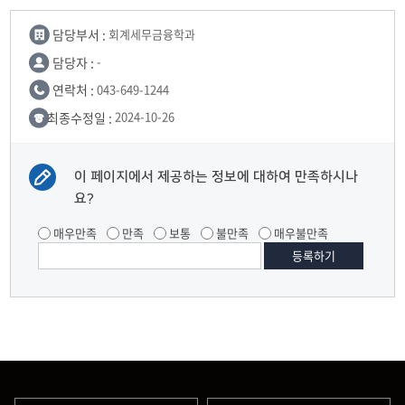
담당부서 :
회계세무금융학과
담당자 :
-
연락처 :
043-649-1244
최종수정일 :
2024-10-26
이 페이지에서 제공하는 정보에 대하여 만족하시나
요?
매우만족
만족
보통
불만족
매우불만족