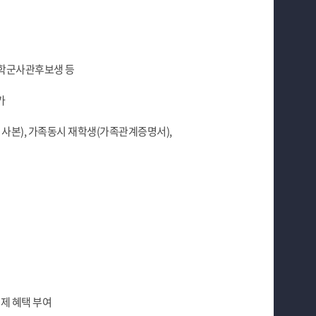
, 학군사관후보생 등
가
사본), 가족동시 재학생(가족관계증명서),
면제 혜택 부여