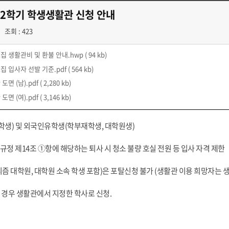
 2학기 학생생활관 신청 안내
조회 : 423
모집 생활관비 및 환불 안내.hwp
( 94 kb)
모집 입사자 선발 기준.pdf
( 564 kb)
 도면 (남).pdf
( 2,280 kb)
 도면 (여).pdf
( 3,146 kb)
(복학생) 및 외국인유학생(학부재학생, 대학원생)
정 제14조 ①항에 해당하는 퇴사 시 청소 불량 호실 전원 등 입사 자격 제한
즘 대학원, 대학원 소속 학생 포함)은 포탈신청 불가 (생활관 이용 희망자는 
경우 생활관에서 지정한 학사로 신청.