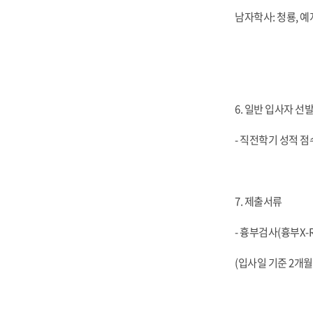
남자학사: 청룡, 예지
6. 일반 입사자 선
- 직전학기 성적 
7. 제출서류
- 흉부검사(흉부X-
(입사일 기준 2개