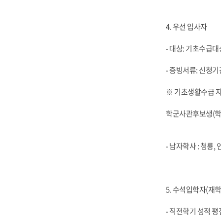
4. 우선 입사자
- 대상: 기초수급
- 증빙서류: 신청기
※ 기초생활수급 자
학군사관후보생(학군
- 남자학사 : 청룡,
5. 수석입학자(재학
- 직전학기 성적 평