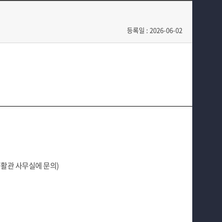
입학안내
학과이야기
교육과정
학과행사
등록일 : 2026-06-02
학과소식
홈페이지가이드
생활관 사무실에 문의)