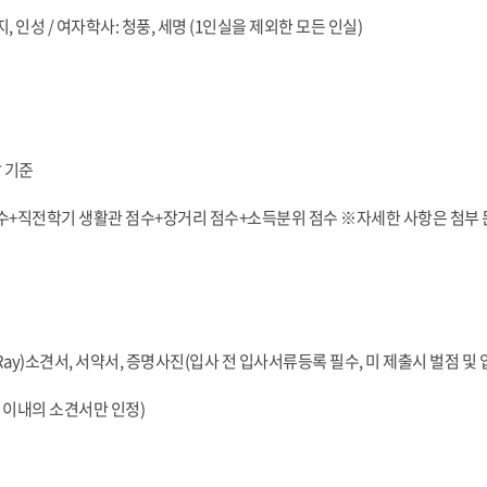
, 인성 / 여자학사: 청풍, 세명 (1인실을 제외한 모든 인실)
발 기준
점수+직전학기 생활관 점수+장거리 점수+소득분위 점수 ※자세한 사항은 첨부 
Ray)소견서, 서약서, 증명사진(입사 전 입사서류등록 필수, 미 제출시 벌점 및
월 이내의 소견서만 인정)