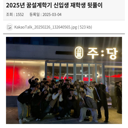
학과동아리
2025년 꿈설계학기 신입생 재학생 뒷풀이
조회 : 1552
등록일 : 2025-03-04
취업정보
KakaoTalk_20250226_132640565.jpg
( 523 kb)