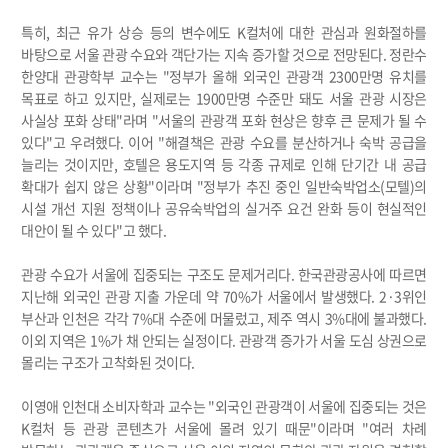
특히, 최근 유가 상승 등의 변수에도 K컬처에 대한 관심과 원화절하를
바탕으로 서울 관광 수요와 객단가는 지속 증가할 것으로 전망된다. 정란수
한양대 관광학부 교수는 "정부가 올해 외국인 관광객 2300만명 유치를
목표로 하고 있지만, 실제로는 1900만명 수준만 돼도 서울 관광 시장은
사실상 포화 상태"라며 "서울의 관광객 포화 현상은 향후 큰 문제가 될 수
있다"고 우려했다. 이어 "해결책은 관광 수요를 분산하거나 숙박 공급을
늘리는 것이지만, 호텔은 용도지역 등 각종 규제로 인해 단기간 내 공급
확대가 쉽지 않은 상황"이라며 "정부가 추진 중인 일반숙박업소(모텔)의
시설 개선 지원 정책이나 공유숙박업의 실거주 요건 완화 등이 현실적인
대안이 될 수 있다"고 했다.
관광 수요가 서울에 집중되는 구조도 문제거리다. 한국관광공사에 따르면
지난해 외국인 관광 지출 가운데 약 70%가 서울에서 발생했다. 2·3위인
부산과 인천은 각각 7%대 수준에 머물렀고, 제주 역시 3%대에 불과했다.
이외 지역은 1%가 채 안되는 실정이다. 관광객 증가가 서울 도심 상권으로
몰리는 구조가 고착화된 것이다.
이영애 인천대 소비자학과 교수는 "외국인 관광객이 서울에 집중되는 것은
K컬처 등 관광 콘텐츠가 서울에 몰려 있기 때문"이라며 "여러 차례