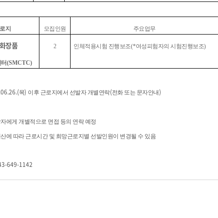
로지
모집인원
주요업무
화장품
2
인체적용시험 진행보조
(*
여성피험자의 시험진행보조
)
센터
(
SMCTC)
.06.26.(
)
(
)
목
이후 근로지에서 선발자 개별연락
전화 또는 문자안내
자에게 개별적으로 면접 등의 연락 예정
산에 따라 근로시간 및 희망근로지별 선발인원이 변경될 수 있음
43-649-1142