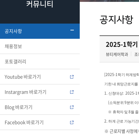
커뮤니티
공지사항
공지사항
2025-1학
채용정보
뷰티케어학과
조회
포토갤러리
[2025-1
학기 하계방학
Youtube 바로가기
기한 내 희망근로지를
Instargram 바로가기
1.
: 2025-1
신청대상
(
9
소득분위
분위 이
Blog 바로가기
8
※
휴학자 및
월 
2.
Facebook 바로가기
하계 근로 가능기간
※
근로지별 사정에 