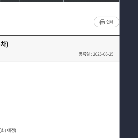
학과소개
공지사항
교수소개
채용정보
학과과정
포토갤러리
차)
커뮤니티
Youtube 바로가기
등록일 : 2025-06-25
대학원
Instargram 바로가기
홈페이지가이드
Blog 바로가기
Facebook 바로가기
(
화
)
예정
)