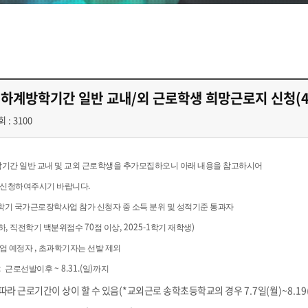
기 하계방학기간 일반 교내/외 근로학생 희망근로지 신청(4
 : 3100
기간 일반 교내 및 교외 근로학생을 추가모집하오니 아래 내용을 참고하시어
.
 신청하여주시기 바랍니다
학기 국가근로장학사업 참가 신청자 중 소득 분위 및 성적기준 통과자
,
70
, 2025-1
)
하
직전학기 백분위점수
점 이상
학기 재학생
,
졸업 예정자
초과학기자는 선발 제외
:
~ 8.31.(
)
근로선발이후
일
까지
따라 근로기간이 상이 할 수 있음
(*
교외근로 송학초등학교의 경우
7.7
일
(
월
)~8.19