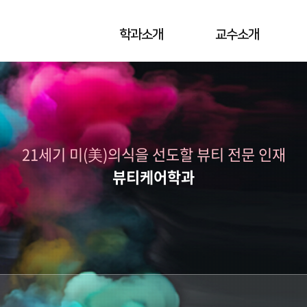
학과소개
교수소개
21세기 미(美)의식을 선도할 뷰티 전문 인재
뷰티케어학과