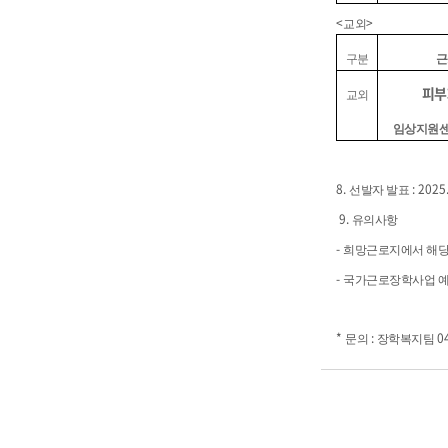
<
>
교외
구분
근
피부
교외
임상지원
8.
: 2025
선발자 발표
9.
유의사항
-
희망근로지에서 해당
-
국가근로장학사업 예
*
:
0
문의
장학복지팀