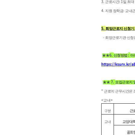
3.
: 1
근로시간
일 최대
4.
:
지원 장학금
교내근
5.
희망근로지 신청기
-
희망근로기관 신청을
6.
:
★★
신청방법
아
https://ksurv.kr
7.
★★
모집근로지 
*
근로지 근무시간은
<
>
교내
구분
근
교내
교양대학
골프