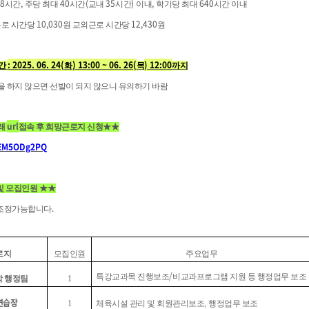
8
,
40
(
35
)
,
640
시간
주당 최대
시간
교내
시간
이내
학기당 최대
시간 이내
10,030
12,430
로 시간당
원 교외근로 시간당
원
: 2025. 06. 24(
) 13:00 ~ 06. 26(
) 12:00
간
화
목
까지
 하지 않으면 선발이 되지 않으니 유의하기 바람
url
래
접속 후 희망근로지 신청
★★
/aEM5ODg2PQ
및 모집인원
★★
.
 조정가능합니다
로지
모집인원
주요업무
/
특강교과목 진행보조
비교과프로그램 지원 등 행정업무 보조
 행정팀
1
연습장
1
체육시설 관리 및 회원관리보조
,
행정업무 보조