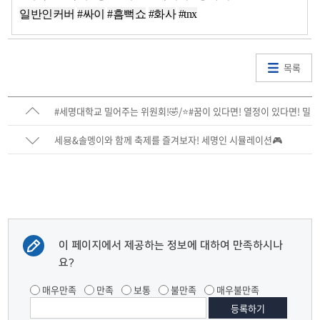
일반인커버
#싸이
#흠뻑쇼
#화사
#tnx
목록
#세명대학교 밀어주는 위원회!🤣/⭐#꿈이 있다면! 열정이 있다면! 밀
어 #dream니다⭐
세묭&솔멩이와 함께 축제를 즐겨보자! 세명인 시뮬레이션🎮
이 페이지에서 제공하는 정보에 대하여 만족하시나
요?
매우만족
만족
보통
불만족
매우불만족