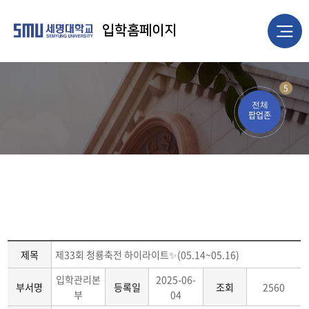
입학홈페이지
5
전체
팝업존
제목
제33회 청룡축전 하이라이트✨(05.14~05.16)
입학관리본
2025-06-
부서명
등록일
조회
2560
부
04