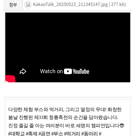
KakaoTalk_20250523_211345147.jpg
( 277 kb)
첨부
다양한 체험 부스와 먹거리, 그리고 열정의 무대! 화창한
봄날 진행된 제33회 청룡축전의 순간을 담아왔습니다.
진정 즐길 줄 아는 여러분이 바로 세명의 챔피언입니다😎
#대학교
#축제
#공연
#부스
#먹거리
#동아리
#